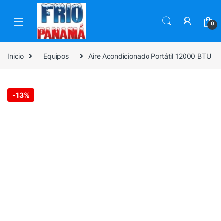
Skip to navigation
Skip to content
0
Inicio
Equipos
Aire Acondicionado Portátil 12000 BTU
-
13%