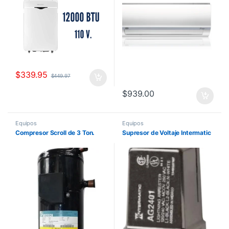
$
339.95
$
449.97
$
939.00
Equipos
Equipos
Compresor Scroll de 3 Ton.
Supresor de Voltaje Intermatic