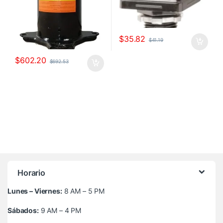
$
35.82
$
41.19
$
602.20
$
692.53
Horario
Lunes – Viernes:
8 AM – 5 PM
Sábados:
9 AM – 4 PM