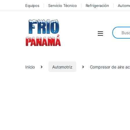
Skip to navigation
Skip to content
Equipos
Servicio Técnico
Refrigeración
Automo
Search fo
Inicio
Automotriz
Compresor de aire a