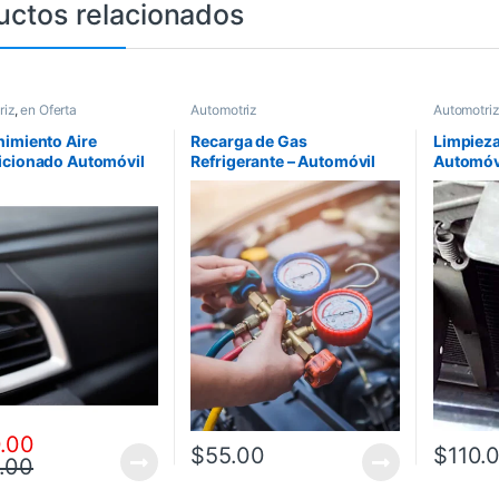
uctos relacionados
riz
,
en Oferta
Automotriz
Automotriz
imiento Aire
Recarga de Gas
Limpiez
cionado Automóvil
Refrigerante – Automóvil
Automóv
.00
$
55.00
$
110.
.00