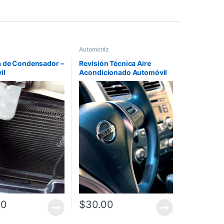
Automotriz
a de Condensador –
Revisión Técnica Aire
il
Acondicionado Automóvil
00
$
30.00