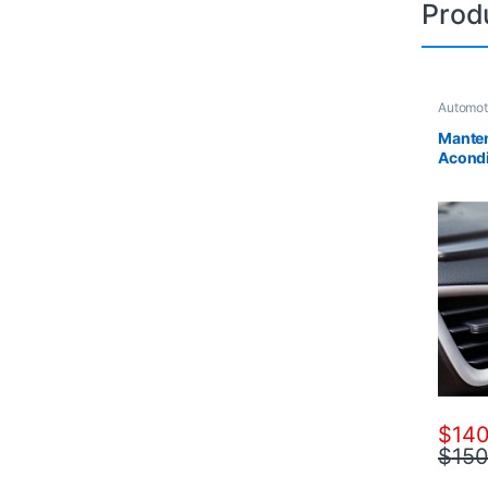
Prod
Automot
Manten
Acondi
$
140
$
150