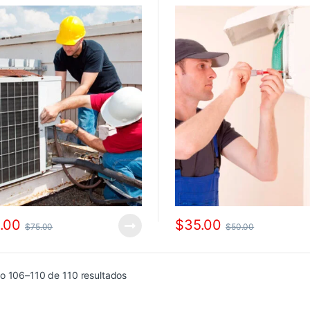
.00
$
35.00
$
75.00
$
50.00
o 106–110 de 110 resultados