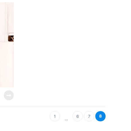
8
1
6
7
…