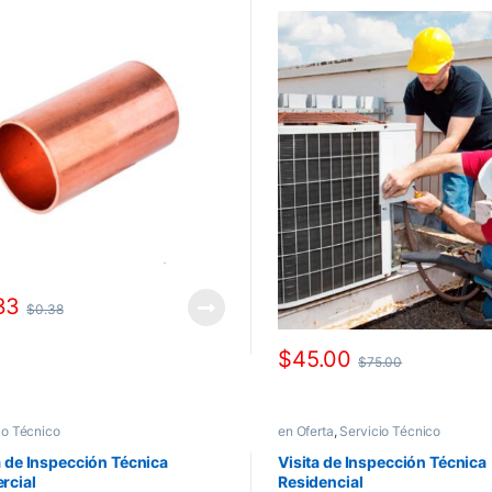
33
$
0.38
$
45.00
$
75.00
io Técnico
en Oferta
,
Servicio Técnico
a de Inspección Técnica
Visita de Inspección Técnica
rcial
Residencial