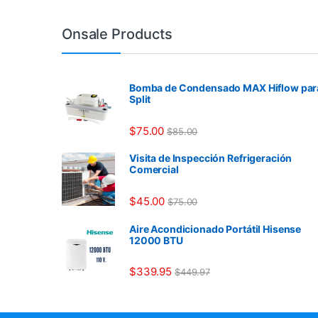
Onsale Products
Bomba de Condensado MAX Hiflow par
Split
$
75.00
$
85.00
Visita de Inspección Refrigeración
Comercial
$
45.00
$
75.00
Aire Acondicionado Portátil Hisense
12000 BTU
$
339.95
$
449.97