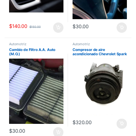
$
140.00
$
30.00
$
150.00
Automotriz
Automotriz
Cambio de Filtro A.A. Auto
Compresor de aire
(M.O.)
acondicionado Chevrolet Spark
2013
$
320.00
$
30.00